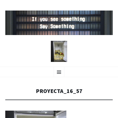
NOTODOVASERSOLIPLAYA
SALTAR
Menú
AL
CONTENIDO
PROYECTA_16_57