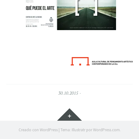
30.10.2015
Widgets
Creado con WordPress
|
Tema: Illustratr por
WordPress.com
.